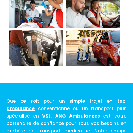
Que ce soit pour un simple trajet en
taxi
ambulance
conventionné ou un transport plus
spécialisé en
VSL
,
ANG Ambulances
est votre
partenaire de confiance pour tous vos besoins en
matière de transport médicalisé. Notre équipe